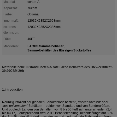
Material:
corten-A
Kapazität:
76cbm
Farbe:
Optional
Innenmaß:
12032X2352X2698mm
externes
12032X2352X2385mm
diemnsion:
Füße:
40FT
LACHS Sammelbehälter
Markieren:
,
Sammelbehälter des flüssigen Stickstoffes
Materielle neue Zustand Corten-A rote Farbe Behälters des DNV-Zertifikat-
39.90CBM 20ft
1.introduction
Neunzig Prozent der globalen Behälterflotte besteht
„Trockenfrachten“
oder
„aus universellen“
Behältern – beiden von Standard und von Sondergrößen.
Und obgleich Längen von Behältern von 8 bis 56 Fuß sich unterscheiden (2,4
[
bis m) 17,1, entsprechend zwei 2012 Behälterzählung, berichtet
ungefähr 80%
der Behälter der Welt sind entweder zwanzig, oder vierzig Fußstandardlängen-