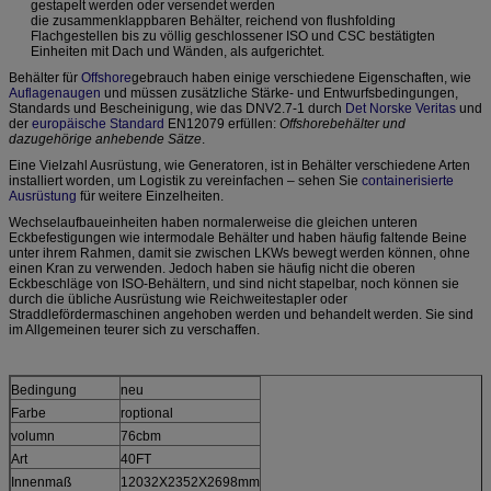
gestapelt werden oder versendet werden
die zusammenklappbaren Behälter, reichend von flushfolding
Flachgestellen bis zu völlig geschlossener ISO und CSC bestätigten
Einheiten mit Dach und Wänden, als aufgerichtet.
Behälter für
Offshore
gebrauch haben einige verschiedene Eigenschaften, wie
Auflagenaugen
und müssen zusätzliche Stärke- und Entwurfsbedingungen,
Standards und Bescheinigung, wie das DNV2.7-1 durch
Det Norske Veritas
und
der
europäische Standard
EN12079 erfüllen:
Offshorebehälter und
dazugehörige anhebende Sätze
.
Eine Vielzahl Ausrüstung, wie Generatoren, ist in Behälter verschiedene Arten
installiert worden, um Logistik zu vereinfachen – sehen Sie
containerisierte
Ausrüstung
für weitere Einzelheiten.
Wechselaufbau
einheiten haben normalerweise die gleichen unteren
Eckbefestigungen wie intermodale Behälter und haben häufig faltende Beine
unter ihrem Rahmen, damit sie zwischen LKWs bewegt werden können, ohne
einen Kran zu verwenden. Jedoch haben sie häufig nicht die oberen
Eckbeschläge von ISO-Behältern, und sind nicht stapelbar, noch können sie
durch die übliche Ausrüstung wie Reichweitestapler oder
Straddlefördermaschinen angehoben werden und behandelt werden. Sie sind
im Allgemeinen teurer sich zu verschaffen.
Bedingung
neu
Farbe
roptional
volumn
76cbm
Art
40FT
Innenmaß
12032X2352X2698mm