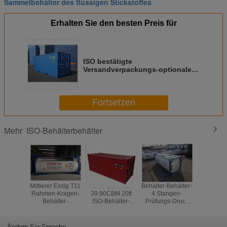
Sammelbehälter des flüssigen Stickstoffes
Erhalten Sie den besten Preis für
ISO bestätigte
Versandverpackungs-optionale
Farbe des 40ft Lng-
Sammelbehälter-HC
Fortsetzen
ISO-Behälterbehälter
Mehr
Mittlerer Essig T11
DNV-Zertifikat
Behälter-Behälter-
Stangen
Rahmen-Kragen-
39.90CBM 20ft
4 Stangen-
von Auße
Behälter-
ISO-Behälter-
Prüfungs-Druck
-130℃
Höchstgewicht
Behälter-rote
des ISO-26000L
flüssi
-40℃-130℃
Farbe Corten - ein
Stangen-
Stickst
36000kg ISO
Material
Funktions-des
Speicher
Ändern Sie Sprache