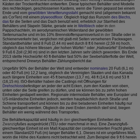
Kästen der Trockenfrachten entwerfen. Diese typischen Behälter sind Modelle
des rechteckigen, geschlossenen Kastens, wenn die Türen gepasst bei einem
Ende und vom
gewölbten
Verwitterungs
stahl
gemacht sind (allgemein bekannt
als CorTen) mit einem
plywoodfloor
. Obgleich trägt das Runzeln
des Blechs,
das
für die Seiten und das Dach benutzt wird, erheblich zur Starrheit des
Behälters und Stapeln Stärke, gerade wie in
Wellblech
oder in
den
Pappschachteln
, im aerodynamischen Widerstand der gewölbten
Seitenursache und im bis 10% Brennstoffersparnisverlust in
der
Straße oder in
Schienenverkehr bei, verglichen mit glatt-mit Seiten versehenen Packwagen.
Standardbehälter sind 8 Fuß (2,44 m) weit durch 8 ft 6 herein (2,59 m) hoch,
obgleich das höhere Messen „der hohen Würfel-“ oder „Hallowürfel“ Einheiten
9 Fuß 6 Zoll (2,90 m) sind in den letzten Jahren sehr üblich geworden. Bis Ende
2013 stellte Hochwürfel 40 ft-Behälter fast 50% der Seebehälterflotte der Welt,
entsprechend Drewrys Behälter-Zählungsbericht dar.
Ungefähr 90% der Behälter der Welt sind entweder
nominales
20 Fuß (6,1 m)
oder 40 Fuß (m) 12,2 lang, obgleich die Vereinigten Staaten und das Kanada
auch längere Einheiten von 45 ft benutzen (13,7 m), 48 ft (14,6 m) und 53 ft
(16,15 m). ISO-Behälter haben die Castings mit Öffnungen für
Drehschloss
befestiger an jeder der acht Ecken, zum den Kasten von oben,
unten oder die Seite greifen zu dürfen, und sie können bis zu zehn hohen
Einheiten gestapelt werden. Regionale intermodale Behälter, wie Europäer und
US-inländische Einheiten jedoch, werden hauptsächlich durch Straße und
Schiene transportiert und können bis zu drei beladenen Einheiten häufig nur
hoch gestapelt werden. Obgleich die zwei Enden ziemlich steif sind, biegen
Behälter ein wenig während des Transportes.
Die Behälterkapazität wird häufig in
den
gleichwertigen Einheiten des
Zwanzig
fußes
ausgedrückt (TEU oder manchmal
in teu
). Eine Zwanzigfuß-
gleichwertige Einheit ist ein Maß Kapazität der containerisierten Fracht gleich
einem Standard20 Fuß (m) langer Behälter 6,1. Dieses ist ein ungefähres Maß,
worin die Höhe des Kastens nicht betrachtet wird. Zum Beispiel die 9 ft 6 herein