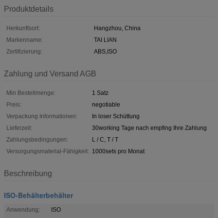
Produktdetails
Herkunftsort:
Hangzhou, China
Markenname:
TAI LIAN
Zertifizierung:
ABS,ISO
Zahlung und Versand AGB
Min Bestellmenge:
1 Satz
Preis:
negotiable
Verpackung Informationen:
In loser Schüttung
Lieferzeit:
30working Tage nach empfing Ihre Zahlung
Zahlungsbedingungen:
L / C, T / T
Versorgungsmaterial-Fähigkeit:
1000sets pro Monat
Beschreibung
ISO-Behälterbehälter
Anwendung:
ISO