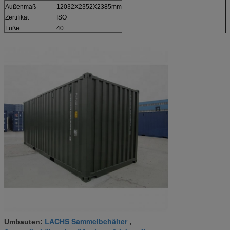
Außenmaß
12032X2352X2385mm
Zertifikat
ISO
Füße
40
LACHS Sammelbehälter
Umbauten:
,