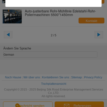
Kontakt
Auto-justierbare Rohr-Mühllinie Edelstahl-Rohr-
Poliermaschinen 5500*1450mm
Kontakt
2 / 5
Ändern Sie Sprache
German
Nach Hause
|
Wir über uns
|
Kontaktieren Sie uns
|
Sitemap
|
Privacy Policy
Tischplattenansicht
Copyright © 2015 - 2025 Beijing Silk Road Enterprise Management Services
Co.,LTD.
All rights reserved.
Nachricht senden
Referenzen