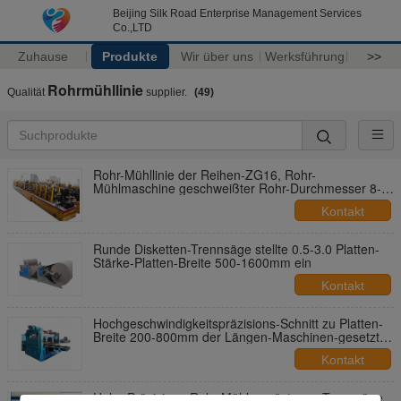
Beijing Silk Road Enterprise Management Services
Co.,LTD
Zuhause
Produkte
Wir über uns
Werksführung
>>
Rohrmühllinie
Qualität
supplier.
(49)
Rohr-Mühllinie der Reihen-ZG16, Rohr-
Mühlmaschine geschweißter Rohr-Durchmesser 8-
25mm
Kontakt
Runde Disketten-Trennsäge stellte 0.5-3.0 Platten-
Stärke-Platten-Breite 500-1600mm ein
Kontakt
Hochgeschwindigkeitspräzisions-Schnitt zu Platten-
Breite 200-800mm der Längen-Maschinen-gesetzter
Platten-0.2-2.0mm
Kontakt
Hohe Präzisions-Rohr-Mühlausrüstungs-Trennsäge