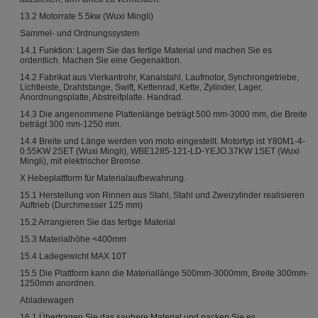
13.2 Motorrate 5.5kw (Wuxi Mingli)
Sammel- und Ordnungssystem
14.1 Funktion: Lagern Sie das fertige Material und machen Sie es
ordentlich. Machen Sie eine Gegenaktion.
14.2 Fabrikat aus Vierkantrohr, Kanalstahl, Laufmotor, Synchrongetriebe,
Lichtleiste, Drahtstange, Swift, Kettenrad, Kette, Zylinder, Lager,
Anordnungsplatte, Abstreifplatte. Handrad.
14.3 Die angenommene Plattenlänge beträgt 500 mm-3000 mm, die Breite
beträgt 300 mm-1250 mm.
14.4 Breite und Länge werden von moto eingestellt. Motortyp ist Y80M1-4-
0.55KW 2SET (Wuxi Mingli), WBE1285-121-LD-YEJO.37KW 1SET (Wuxi
Mingli), mit elektrischer Bremse.
X Hebeplattform für Materialaufbewahrung.
15.1 Herstellung von Rinnen aus Stahl, Stahl und Zweizylinder realisieren
Auftrieb (Durchmesser 125 mm)
15.2 Arrangieren Sie das fertige Material
15.3 Materialhöhe <400mm
15.4 Ladegewicht MAX 10T
15.5 Die Plattform kann die Materiallänge 500mm-3000mm, Breite 300mm-
1250mm anordnen.
Abladewagen
16.1 Übertragen Sie das saubere Material und packen Sie es.