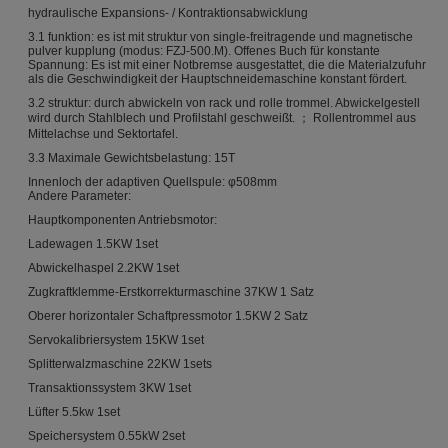
hydraulische Expansions- / Kontraktionsabwicklung
3.1 funktion: es ist mit struktur von single-freitragende und magnetische
pulver kupplung (modus: FZJ-500.M). Offenes Buch für konstante
Spannung: Es ist mit einer Notbremse ausgestattet, die die Materialzufuhr
als die Geschwindigkeit der Hauptschneidemaschine konstant fördert.
3.2 struktur: durch abwickeln von rack und rolle trommel. Abwickelgestell
wird durch Stahlblech und Profilstahl geschweißt. ； Rollentrommel aus
Mittelachse und Sektortafel.
3.3 Maximale Gewichtsbelastung: 15T
Innenloch der adaptiven Quellspule: φ508mm
Andere Parameter:
Hauptkomponenten Antriebsmotor:
Ladewagen 1.5KW 1set
Abwickelhaspel 2.2KW 1set
Zugkraftklemme-Erstkorrekturmaschine 37KW 1 Satz
Oberer horizontaler Schaftpressmotor 1.5KW 2 Satz
Servokalibriersystem 15KW 1set
Splitterwalzmaschine 22KW 1sets
Transaktionssystem 3KW 1set
Lüfter 5.5kw 1set
Speichersystem 0.55kW 2set