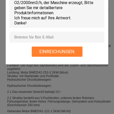
Bearbeitung, HRC26 ° ～ 28 °).
inneres Rollengestell (Material 9cr2mo, Durchmesser 50mm,
Oberflächenbehandlung mit Feuer, Stärke HRC56 ° ～ 58 °, Feinschleifen,
verchromt und poliert)
Aufbau der Abflachmaschine: Motor (37 kW, Gleichstromgeschwindigkeit
einstellbar), Getriebegehäuse, JZQ500-Reduzierer, Universalkupplung
SWC80-510 und Motorsockel.
Abflachungshostmaschine:
materielle hängende Unterstützung:
4.1Die Hauptfunktion ist die Verringerung der Belastung des Hauptlagers.
Bei Hauptverformung des Hauptlagers eine gleichmäßige Last erzeugen.
4.2 Es besteht aus Zahnstange, Ölzylinder, Stütze, Schwenkarm, Wellenstift
usw.
EINREICHUNGEN
hydraulisches automatisches Pressen und Zuführen, Sucher- und
Materialunterstützung:
Funktion: Der Kopf des Stahlbandes wird der Zuführ- und Stanzmaschine
zugeführt.
Leistung: Motor BWED42-253-2.2KW (Wuxi)
Struktur: mit Stahlplatte und Profilstab.
Hydraulischer Druckladewagen:
Hydraulischer Druckladewagen:
2.1 Das maximale Gewicht beträgt 15 t
2.2 Struktur besteht aus V-Fachboden, unterem festen Rahmen,
Führungshülse, fester Hülse, Führungsstange, Gehsystem und Hubzylinder
(Durchmesser 160 mm)
Gehender Motor BWED41-121-1.5KW (WUXI)