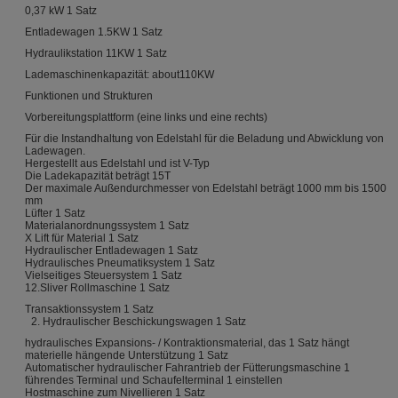
0,37 kW 1 Satz
Entladewagen 1.5KW 1 Satz
Hydraulikstation 11KW 1 Satz
Lademaschinenkapazität: about110KW
Funktionen und Strukturen
Vorbereitungsplattform (eine links und eine rechts)
Für die Instandhaltung von Edelstahl für die Beladung und Abwicklung von
Ladewagen.
Hergestellt aus Edelstahl und ist V-Typ
Die Ladekapazität beträgt 15T
Der maximale Außendurchmesser von Edelstahl beträgt 1000 mm bis 1500
mm
Lüfter 1 Satz
Materialanordnungssystem 1 Satz
X Lift für Material 1 Satz
Hydraulischer Entladewagen 1 Satz
Hydraulisches Pneumatiksystem 1 Satz
Vielseitiges Steuersystem 1 Satz
12.Sliver Rollmaschine 1 Satz
Transaktionssystem 1 Satz
2. Hydraulischer Beschickungswagen 1 Satz
hydraulisches Expansions- / Kontraktionsmaterial, das 1 Satz hängt
materielle hängende Unterstützung 1 Satz
Automatischer hydraulischer Fahrantrieb der Fütterungsmaschine 1
führendes Terminal und Schaufelterminal 1 einstellen
Hostmaschine zum Nivellieren 1 Satz