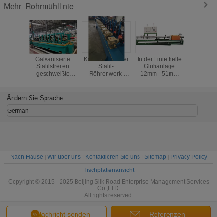
Rohrmühllinie
Mehr
Galvanisierte
Kohlenstoffarmer
In der Linie helle
Stahltre
Stahlstreifen
Stahl-
Glühanlage
der Stärk
geschweißte
Röhrenwerk-
12mm - 51mm
2.0, Pe
Röhrenwerk-Linie
Ausrüstung
Stärke des Rohr-
Rollen-M
Durchmesser-0.5-
ISO un
3.0
Ändern Sie Sprache
German
Nach Hause
|
Wir über uns
|
Kontaktieren Sie uns
|
Sitemap
|
Privacy Policy
Tischplattenansicht
Copyright © 2015 - 2025 Beijing Silk Road Enterprise Management Services
Co.,LTD.
All rights reserved.
Nachricht senden
Referenzen