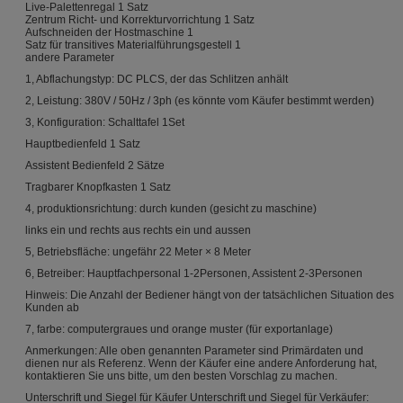
Live-Palettenregal 1 Satz
Zentrum Richt- und Korrekturvorrichtung 1 Satz
Aufschneiden der Hostmaschine 1
Satz für transitives Materialführungsgestell 1
andere Parameter
1, Abflachungstyp: DC PLCS, der das Schlitzen anhält
2, Leistung: 380V / 50Hz / 3ph (es könnte vom Käufer bestimmt werden)
3, Konfiguration: Schalttafel 1Set
Hauptbedienfeld 1 Satz
Assistent Bedienfeld 2 Sätze
Tragbarer Knopfkasten 1 Satz
4, produktionsrichtung: durch kunden (gesicht zu maschine)
links ein und rechts aus rechts ein und aussen
5, Betriebsfläche: ungefähr 22 Meter × 8 Meter
6, Betreiber: Hauptfachpersonal 1-2Personen, Assistent 2-3Personen
Hinweis: Die Anzahl der Bediener hängt von der tatsächlichen Situation des
Kunden ab
7, farbe: computergraues und orange muster (für exportanlage)
Anmerkungen: Alle oben genannten Parameter sind Primärdaten und
dienen nur als Referenz. Wenn der Käufer eine andere Anforderung hat,
kontaktieren Sie uns bitte, um den besten Vorschlag zu machen.
Unterschrift und Siegel für Käufer Unterschrift und Siegel für Verkäufer: