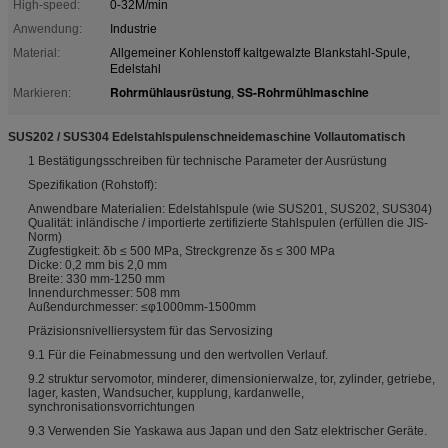
High-speed:
0-32M/min
Anwendung:
Industrie
Material:
Allgemeiner Kohlenstoff kaltgewalzte Blankstahl-Spule,
Edelstahl
Rohrmühlausrüstung
SS-Rohrmühlmaschine
Markieren:
,
SUS202 / SUS304 Edelstahlspulenschneidemaschine Vollautomatisch
1 Bestätigungsschreiben für technische Parameter der Ausrüstung
Spezifikation (Rohstoff):
Anwendbare Materialien: Edelstahlspule (wie SUS201, SUS202, SUS304)
Qualität: inländische / importierte zertifizierte Stahlspulen (erfüllen die JIS-
Norm)
Zugfestigkeit: δb ≤ 500 MPa, Streckgrenze δs ≤ 300 MPa
Dicke: 0,2 mm bis 2,0 mm
Breite: 330 mm-1250 mm
Innendurchmesser: 508 mm
Außendurchmesser: ≤φ1000mm-1500mm
Präzisionsnivelliersystem für das Servosizing
9.1 Für die Feinabmessung und den wertvollen Verlauf.
9.2 struktur servomotor, minderer, dimensionierwalze, tor, zylinder, getriebe,
lager, kasten, Wandsucher, kupplung, kardanwelle,
synchronisationsvorrichtungen
9.3 Verwenden Sie Yaskawa aus Japan und den Satz elektrischer Geräte.