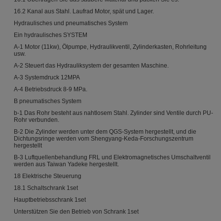
16.2 Kanal aus Stahl. Laufrad Motor, spät und Lager.
Hydraulisches und pneumatisches System
Ein hydraulisches SYSTEM
A-1 Motor (11kw), Ölpumpe, Hydraulikventil, Zylinderkasten, Rohrleitung
usw.
A-2 Steuert das Hydrauliksystem der gesamten Maschine.
A-3 Systemdruck 12MPA
A-4 Betriebsdruck 8-9 MPa.
B pneumatisches System
b-1 Das Rohr besteht aus nahtlosem Stahl. Zylinder sind Ventile durch PU-
Rohr verbunden.
B-2 Die Zylinder werden unter dem QGS-System hergestellt, und die
Dichtungsringe werden vom Shengyang-Keda-Forschungszentrum
hergestellt
B-3 Luftquellenbehandlung FRL und Elektromagnetisches Umschaltventil
werden aus Taiwan Yadeke hergestellt.
18 Elektrische Steuerung
18.1 Schaltschrank 1set
Hauptbetriebsschrank 1set
Unterstützen Sie den Betrieb von Schrank 1set