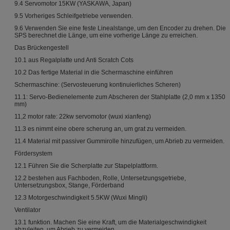
9.4 Servomotor 15KW (YASKAWA, Japan)
9.5 Vorheriges Schleifgetriebe verwenden.
9.6 Verwenden Sie eine feste Linealstange, um den Encoder zu drehen. Die
SPS berechnet die Länge, um eine vorherige Länge zu erreichen.
Das Brückengestell
10.1 aus Regalplatte und Anti Scratch Cots
10.2 Das fertige Material in die Schermaschine einführen
Schermaschine: (Servosteuerung kontinuierliches Scheren)
11.1: Servo-Bedienelemente zum Abscheren der Stahlplatte (2,0 mm x 1350
mm)
11,2 motor rate: 22kw servomotor (wuxi xianfeng)
11.3 es nimmt eine obere scherung an, um grat zu vermeiden.
11.4 Material mit passiver Gummirolle hinzufügen, um Abrieb zu vermeiden.
Fördersystem
12.1 Führen Sie die Scherplatte zur Stapelplattform.
12.2 bestehen aus Fachboden, Rolle, Untersetzungsgetriebe,
Untersetzungsbox, Stange, Förderband
12.3 Motorgeschwindigkeit 5.5KW (Wuxi Mingli)
Ventilator
13.1 funktion. Machen Sie eine Kraft, um die Materialgeschwindigkeit
abzuleiten, um Abrieb zu vermeiden.