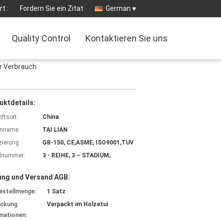
t :
Fordern Sie ein Zitat
German
Quality Control
Kontaktieren Sie uns
r Verbrauch
uktdetails:
ftsort:
China
nname:
TAI LIAN
izierung:
GB-150, CE,ASME, ISO9001,TUV
lnummer:
3 - REIHE, 3 – STADIUM,
ung und Versand AGB:
estellmenge:
1 Satz
ackung
Verpackt im Holzetui
mationen: