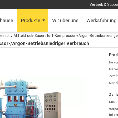
Vertrieb & Suppor
hause
Produkte
Wir über uns
Werksführung
ressor
Mitteldruck-Sauerstoff-Kompressor-/Argon-Betriebsniedrige
sor-/Argon-Betriebsniedriger Verbrauch
Prod
Herkun
Marke
Zertif
Model
Zahl
Min B
Verp
Infor