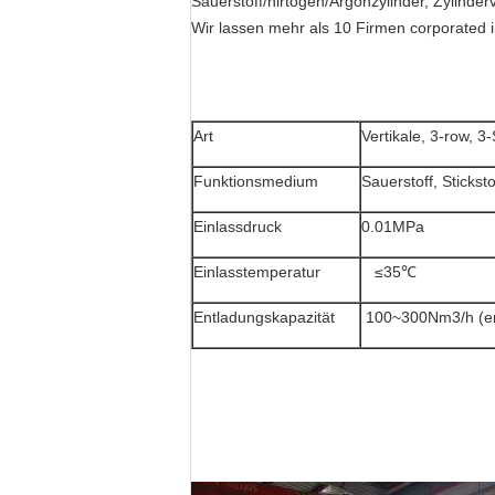
Sauerstoff/nirtogen/Argonzylinder, Zylinder
Wir lassen mehr als 10 Firmen corporated 
Art
Vertikale, 3-row, 3
Funktionsmedium
Sauerstoff, Sticksto
Einlassdruck
0.01MPa
Einlasstemperatur
≤35℃
Entladungskapazität
100~300Nm3/h (en