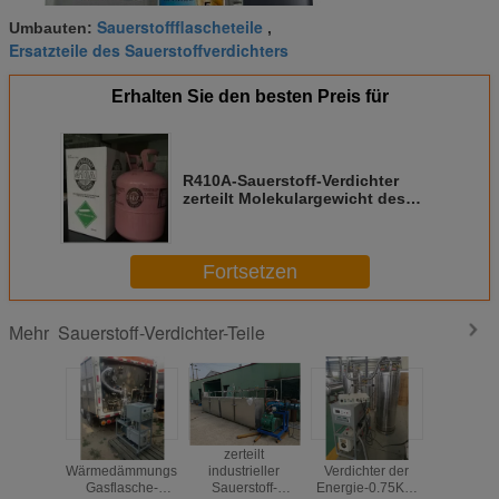
Sauerstoffflascheteile
Umbauten:
,
Ersatzteile des Sauerstoffverdichters
Erhalten Sie den besten Preis für
R410A-Sauerstoff-Verdichter
zerteilt Molekulargewicht des
Kühlmittel-R-32/R-125 72.58g/Mol
Fortsetzen
Sauerstoff-Verdichter-Teile
Mehr
LNG-
zerteilt
Sauerstoff-
Bläsers
Wärmedämmungs-
industrieller
Verdichter der
Sauerst
Gasflasche-
Sauerstoff-
Energie-0.75KW
Verdich