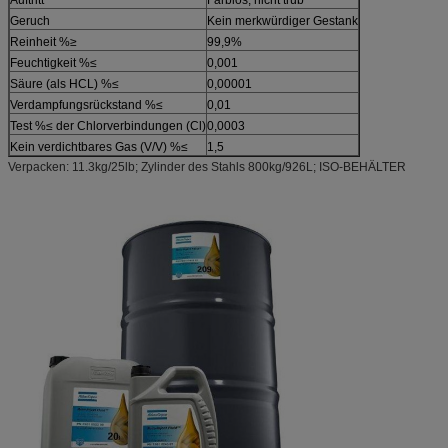
Geruch
Kein merkwürdiger Gestank
Reinheit %≥
99,9%
Feuchtigkeit %≤
0,001
Säure (als HCL) %≤
0,00001
Verdampfungsrückstand %≤
0,01
Test %≤ der Chlorverbindungen (Cl)
0,0003
Kein verdichtbares Gas (V/V) %≤
1,5
Verpacken: 11.3kg/25lb; Zylinder des Stahls 800kg/926L; ISO-BEHÄLTER