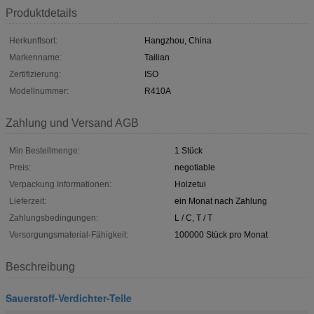
Produktdetails
Herkunftsort:
Hangzhou, China
Markenname:
Tailian
Zertifizierung:
ISO
Modellnummer:
R410A
Zahlung und Versand AGB
Min Bestellmenge:
1 Stück
Preis:
negotiable
Verpackung Informationen:
Holzetui
Lieferzeit:
ein Monat nach Zahlung
Zahlungsbedingungen:
L / C, T / T
Versorgungsmaterial-Fähigkeit:
100000 Stück pro Monat
Beschreibung
Sauerstoff-Verdichter-Teile