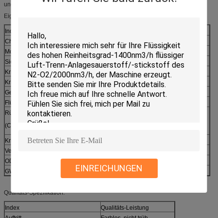
und in anderen Kühl-systemen.
Eigenschaften:
Index
Einheit
R410A
Chemische Formel
R-32/ R-125
Molekulargewicht
g/mol
72,58
Siedepunkt
℃
-51,53
Kritische Temperatur
℃
72,13
Kritischer Druck
MPa
4,93
Gesättigte flüssige Dichte (25℃)
g/cm3
1,062
Flüssige spezifische Wärme (25℃)
KJ (Kilogramm·℃)
1,84
Rüsten Sie Druckspezifische wärme aus
KJ (Kilogramm·℃)
0,832
(Cp) (25℃) 101.3kPa
Kritische Dichte
g/cm3
0,489
Verdampfungshitze an Siedepunkt
KJ/kg
276,2
ODP
0
EINREICHUNGEN
GWP
0,42
Qualitäts-Spezifikation:
Index
Qualitäts-Leistung
Auftritt
Farblos, nicht trüb