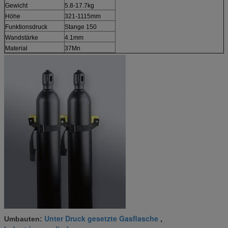
Gewicht
5.8-17.7kg
Höhe
321-1115mm
Funktionsdruck
Stange 150
Wandstärke
4.1mm
Material
37Mn
Unter Druck gesetzte Gasflasche
Umbauten:
,