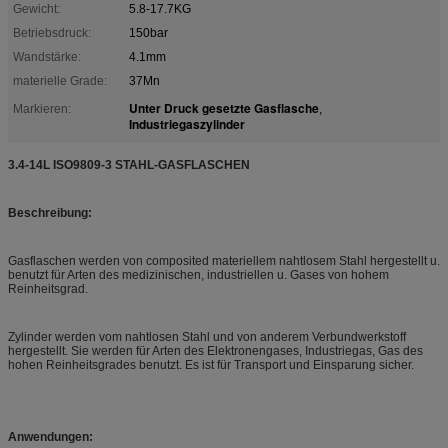
Gewicht:
5.8-17.7KG
Betriebsdruck:
150bar
Wandstärke:
4.1mm
materielle Grade:
37Mn
Unter Druck gesetzte Gasflasche
Markieren:
,
Industriegaszylinder
3.4-14L ISO9809-3 STAHL-GASFLASCHEN
Beschreibung:
Gasflaschen werden von composited materiellem nahtlosem Stahl hergestellt u.
benutzt für Arten des medizinischen, industriellen u. Gases von hohem
Reinheitsgrad.
Zylinder werden vom nahtlosen Stahl und von anderem Verbundwerkstoff
hergestellt. Sie werden für Arten des Elektronengases, Industriegas, Gas des
hohen Reinheitsgrades benutzt. Es ist für Transport und Einsparung sicher.
Anwendungen: