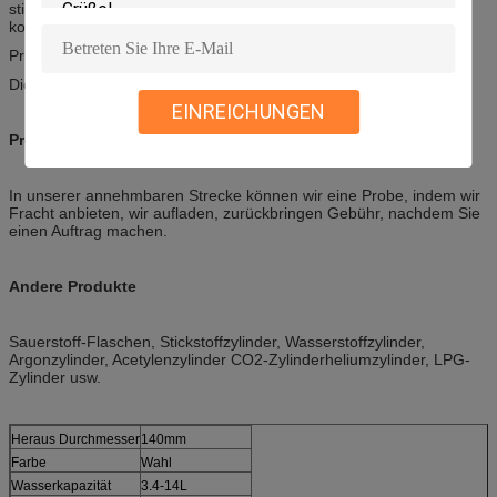
stille Entdeckung 3.X-ray, zum der cirumferential Schweißung zu
kontrollieren.
Prüfung 4.Hydraulic.
Dichtheitsprüfung 5.Air.
EINREICHUNGEN
Probe
In unserer annehmbaren Strecke können wir eine Probe, indem wir
Fracht anbieten, wir aufladen, zurückbringen Gebühr, nachdem Sie
einen Auftrag machen.
Andere Produkte
Sauerstoff-Flaschen, Stickstoffzylinder, Wasserstoffzylinder,
Argonzylinder, Acetylenzylinder CO2-Zylinderheliumzylinder, LPG-
Zylinder usw.
Heraus Durchmesser
140mm
Farbe
Wahl
Wasserkapazität
3.4-14L