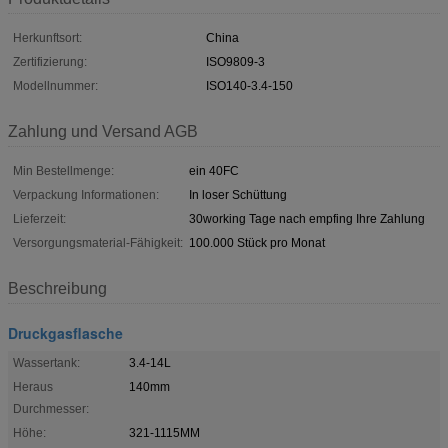
Herkunftsort:
China
Zertifizierung:
ISO9809-3
Modellnummer:
ISO140-3.4-150
Zahlung und Versand AGB
Min Bestellmenge:
ein 40FC
Verpackung Informationen:
In loser Schüttung
Lieferzeit:
30working Tage nach empfing Ihre Zahlung
Versorgungsmaterial-Fähigkeit:
100.000 Stück pro Monat
Beschreibung
Druckgasflasche
Wassertank:
3.4-14L
Heraus
140mm
Durchmesser:
Höhe:
321-1115MM