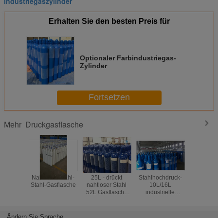
Industriegaszylinder
Erhalten Sie den besten Preis für
Optionaler Farbindustriegas-
Zylinder
Fortsetzen
Druckgasflasche
Mehr
Nahtloser Stahl-
25L - drückt
Stahlhochdruck-
Blaue 
Stahl-Gasflasche
nahtloser Stahl
10L/16L
fertigte n
52L Gasflasche
industrielle
Stah
für hoher
Kompressen
Druckgas
Reinheitsgrad-
Gasflasche, Höhe
8L - 2
Gas ISO9809-1
495-1000MM
ISO98
Ändern Sie Sprache